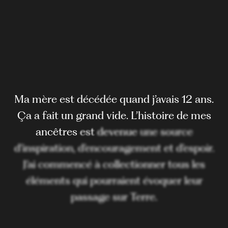
Ma
mère
est
décédée
quand
j’avais
12
ans.
Ça
a
fait
un
grand
vide.
L’histoire
de
mes
ancêtres
est
devenue
une
source
d’inspiration,
d’encouragement
et
d’espoir.
J’ai
commencé
à
collectionner
tous
les
éléments
qui
pourraient
évoquer
leur
passage
sur
Terre.