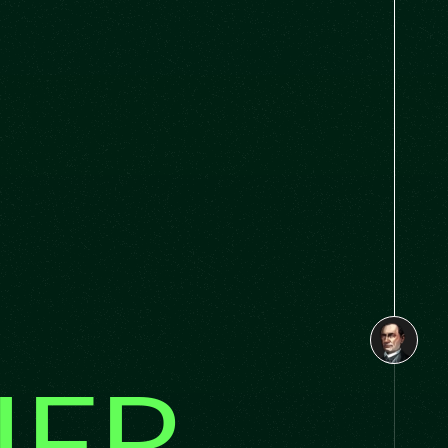
Jean Baptiste Beaubien
IER