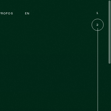
Le Nouveau Monde
1
PROPOS
EN
La Conquête
2