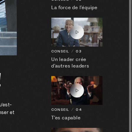
La force de l’équipe
CONSEIL
03
Un leader crée
d’autres leaders
!
u’est-
CONSEIL
04
nser et
T’es capable